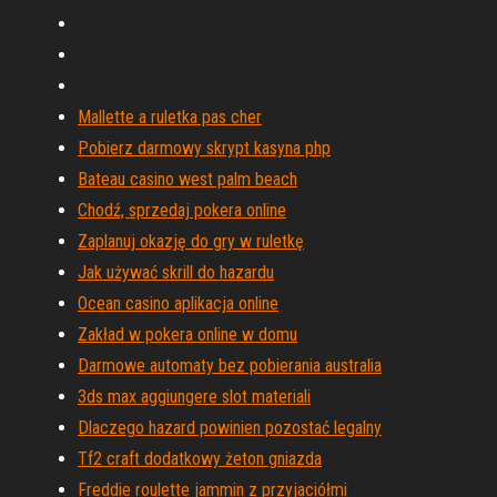
Mallette a ruletka pas cher
Pobierz darmowy skrypt kasyna php
Bateau casino west palm beach
Chodź, sprzedaj pokera online
Zaplanuj okazję do gry w ruletkę
Jak używać skrill do hazardu
Ocean casino aplikacja online
Zakład w pokera online w domu
Darmowe automaty bez pobierania australia
3ds max aggiungere slot materiali
Dlaczego hazard powinien pozostać legalny
Tf2 craft dodatkowy żeton gniazda
Freddie roulette jammin z przyjaciółmi