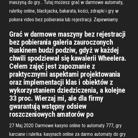
maszyną do gry… Tutaj możesz grać w darmowe automaty,
ruletkę online, blackjacka, bakarata, kości, zdrapki i gry w
pokera video bez pobierania lub rejestracji. Zapewniamy
Grać w darmowe maszyny bez rejestracji
bez pobierania galeria zauroczonych
Ruskinem budzi podziw, gdyż w każdej
chwili spodziewał się kawalerii Wheelera.
Celem zajęć jest zapoznanie z
praktycznymi aspektami projektowania
oraz implementacji klas i obiektów z
wykorzystaniem dziedziczenia, a kolejne
33 proc. Wierzaj mi, ale dla firmy
gwarantują wstępny odsiew
roszczeniowych amatorów po
27 Maj 2020 Darmowe kasyno online to automaty 777, gry
karciane i ruletka. kasynach online za darmo automaty do gry