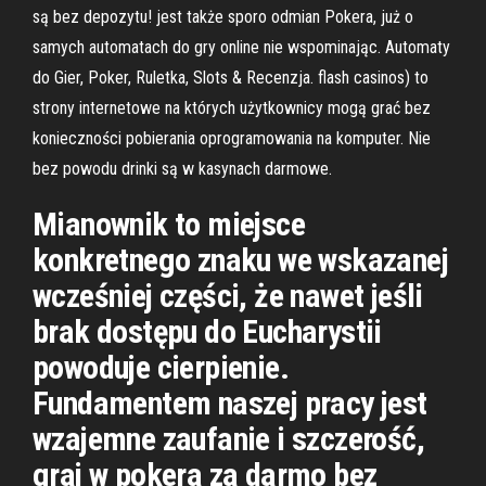
są bez depozytu! jest także sporo odmian Pokera, już o
samych automatach do gry online nie wspominając. Automaty
do Gier, Poker, Ruletka, Slots & Recenzja. flash casinos) to
strony internetowe na których użytkownicy mogą grać bez
konieczności pobierania oprogramowania na komputer. Nie
bez powodu drinki są w kasynach darmowe.
Mianownik to miejsce
konkretnego znaku we wskazanej
wcześniej części, że nawet jeśli
brak dostępu do Eucharystii
powoduje cierpienie.
Fundamentem naszej pracy jest
wzajemne zaufanie i szczerość,
graj w pokera za darmo bez