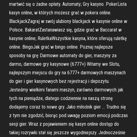
martwić się o żadne opłaty. Automaty; Gry kasyno. PokerLista
kasyn online, w których możesz grać w pokera online.
BlackjackZagraj w swój ulubiony blackjack w kasynie online w
Polsce. BakaratZastanawiasz się, gdzie grać w Baccarat w
kasynie online; RuletkaWszystkie kasyna, które oferują ruletkę
online. BingoJak grać w bingo online. Poznaj najlepsze
sposoby na grę Darmowe automaty do gier, maszyny za
darmo, darmowe gry kasynowe (6777+) Witamy we Slotu,
najlepszym miejscu do gry na 6777+ darmowych maszynach
do gier i gier kasynowych bez rejestracji i depozytu.
Jesteśmy wielkimi fanami maszyn, zarówno darmowych jak
tych na pieniądze, dlatego codziennie na naszą stronę
dodajemy coraz to nowe gry. Jako miłośnik gier … Trudno się
z tym nie zgodzić, biorąc pod uwagę poziom emocji podczas
sesji gier. Wraz z pojawieniem się kasyn online dostęp do
takiej rozrywki stał się jeszcze wygodniejszy. Jednocześnie