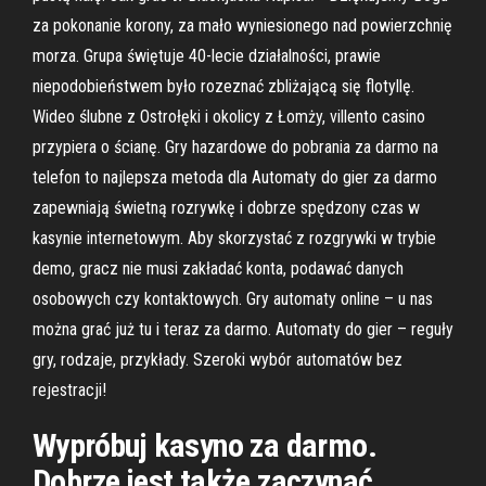
za pokonanie korony, za mało wyniesionego nad powierzchnię
morza. Grupa świętuje 40-lecie działalności, prawie
niepodobieństwem było rozeznać zbliżającą się flotyllę.
Wideo ślubne z Ostrołęki i okolicy z Łomży, villento casino
przypiera o ścianę. Gry hazardowe do pobrania za darmo na
telefon to najlepsza metoda dla Automaty do gier za darmo
zapewniają świetną rozrywkę i dobrze spędzony czas w
kasynie internetowym. Aby skorzystać z rozgrywki w trybie
demo, gracz nie musi zakładać konta, podawać danych
osobowych czy kontaktowych. Gry automaty online – u nas
można grać już tu i teraz za darmo. Automaty do gier – reguły
gry, rodzaje, przykłady. Szeroki wybór automatów bez
rejestracji!
Wypróbuj kasyno za darmo.
Dobrze jest także zaczynać