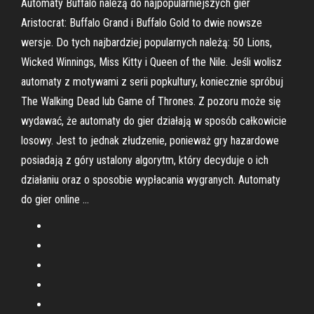
Automaty Buffalo należą do najpopularniejszych gier
Aristocrat: Buffalo Grand i Buffalo Gold to dwie nowsze
wersje. Do tych najbardziej popularnych należą: 50 Lions,
Wicked Winnings, Miss Kitty i Queen of the Nile. Jeśli wolisz
automaty z motywami z serii popkultury, koniecznie spróbuj
The Walking Dead lub Game of Thrones. Z pozoru może się
wydawać, że automaty do gier działają w sposób całkowicie
losowy. Jest to jednak złudzenie, ponieważ gry hazardowe
posiadają z góry ustalony algorytm, który decyduje o ich
działaniu oraz o sposobie wypłacania wygranych. Automaty
do gier online …