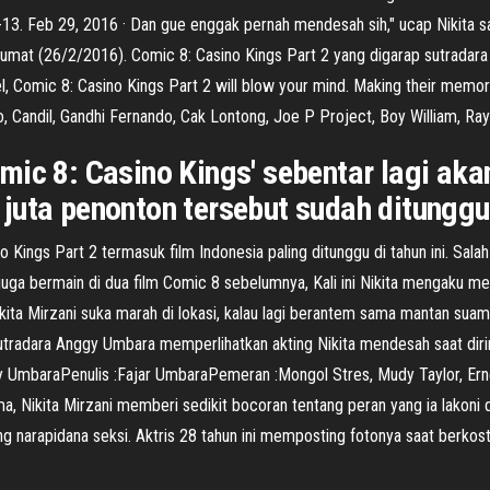
13. Feb 29, 2016 · Dan gue enggak pernah mendesah sih," ucap Nikita s
, Jumat (26/2/2016). Comic 8: Casino Kings Part 2 yang digarap sutrada
el, Comic 8: Casino Kings Part 2 will blow your mind. Making their memo
o, Candil, Gandhi Fernando, Cak Lontong, Joe P Project, Boy William, R
ic 8: Casino Kings' sebentar lagi akan 
 juta penonton tersebut sudah ditung
Kings Part 2 termasuk film Indonesia paling ditunggu di tahun ini. Sala
 ini juga bermain di dua film Comic 8 sebelumnya, Kali ini Nikita mengaku
ikita Mirzani suka marah di lokasi, kalau lagi berantem sama mantan suami
sutradara Anggy Umbara memperlihatkan akting Nikita mendesah saat diri
gy UmbaraPenulis :Fajar UmbaraPemeran :Mongol Stres, Mudy Taylor, Erne
 Nikita Mirzani memberi sedikit bocoran tentang peran yang ia lakoni d
g narapidana seksi. Aktris 28 tahun ini memposting fotonya saat berkost