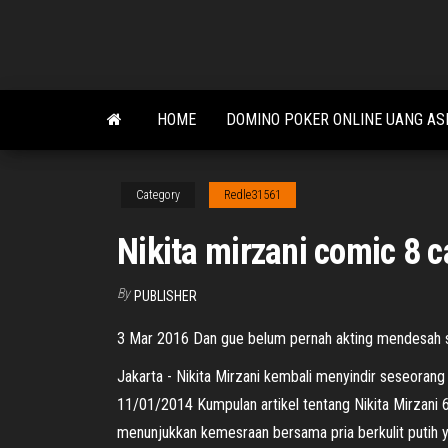
Skip
to
the
content
HOME
DOMINO POKER ONLINE UANG AS
Category
Redle31561
Nikita mirzani comic 8 c
By
PUBLISHER
3 Mar 2016 Dan gue belum pernah akting mendesah sih
Jakarta - Nikita Mirzani kembali menyindir seseorang l
11/01/2014 Kumpulan artikel tentang Nikita Mirzani 6 
menunjukkan kemesraan bersama pria berkulit putih ya