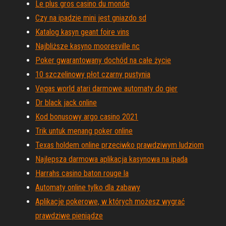
Le plus gros casino du monde
Czy na ipadzie mini jest gniazdo sd
Katalog kasyn geant foire vins
Najbliższe kasyno mooresville nc
Poker gwarantowany dochód na całe życie
10 szczelinowy płot czarny pustynia
Vegas world atari darmowe automaty do gier
Dr black jack online
Kod bonusowy argo casino 2021
Trik untuk menang poker online
Texas holdem online przeciwko prawdziwym ludziom
Najlepsza darmowa aplikacja kasynowa na ipada
Harrahs casino baton rouge la
Automaty online tylko dla zabawy
Aplikacje pokerowe, w których możesz wygrać
prawdziwe pieniądze