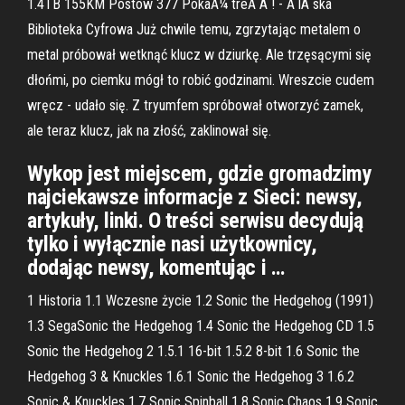
1.4TB 155KM Postów 377 PokaÅ¼ treÅ Ä ! - Å lÄ ska
Biblioteka Cyfrowa Już chwile temu, zgrzytając metalem o
metal próbował wetknąć klucz w dziurkę. Ale trzęsącymi się
dłońmi, po ciemku mógł to robić godzinami. Wreszcie cudem
wręcz - udało się. Z tryumfem spróbował otworzyć zamek,
ale teraz klucz, jak na złość, zaklinował się.
Wykop jest miejscem, gdzie gromadzimy
najciekawsze informacje z Sieci: newsy,
artykuły, linki. O treści serwisu decydują
tylko i wyłącznie nasi użytkownicy,
dodając newsy, komentując i …
1 Historia 1.1 Wczesne życie 1.2 Sonic the Hedgehog (1991)
1.3 SegaSonic the Hedgehog 1.4 Sonic the Hedgehog CD 1.5
Sonic the Hedgehog 2 1.5.1 16-bit 1.5.2 8-bit 1.6 Sonic the
Hedgehog 3 & Knuckles 1.6.1 Sonic the Hedgehog 3 1.6.2
Sonic & Knuckles 1.7 Sonic Spinball 1.8 Sonic Chaos 1.9 Sonic