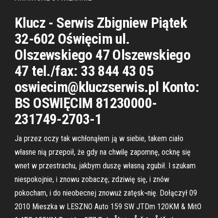
Klucz - Serwis Zbigniew Piątek
32-602 Oświęcim ul.
Olszewskiego 47 Olszewskiego
47 tel./fax: 33 844 43 05
oswiecim@kluczserwis.pl Konto:
BS OSWIĘCIM 81230000-
231749-2703-1
Ja przez oczy tak wchłonąłem ją w siebie, takem ciało
własne nią przepoił, że gdy na chwilę zapomnę, ocknę się
wnet w przestrachu, jakbym duszę własną zgubił. I szukam
niespokojnie, i znowu zobaczę; zdziwię się, i znów
pokocham, i do nieobecnej znowuż zatęsk¬nię. Dołączył 09
2010 Mieszka w LESZNO Auto 159 SW JTDm 120KM & MitO