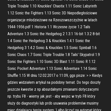
Triple Trouble 1.10 Knuckles’ Chaotix 1.11 Sonic Labyrinth
1.12 Sonic the Fighters 1.13 Sonic 3D Niepodległościowe
organizacje młodzieżowe na Rzeszowszczyźnie w latach
1944-1956.pdf 1 Historia 1.1 Wczesne życie 1.2 Tails
Adventure 1.3 Sonic the Hedgehog 2 1.3.1 16-bit 1.3.2 8-bit
1.4 Sonic the Hedgehog 3 & Knuckles 1.4.1 Sonic the
Hedgehog 3 1.4.2 Sonic & Knuckles 1.5 Sonic Spinball 1.6
Sonic Chaos 1.7 Sonic Triple Trouble 1.8 Tails' Skypatrol 1.9
Sonic the Fighters 1.10 Sonic 3D Blast 1.11 Sonic R 1.12
Sonic Pocket Adventure 1.13 Sonic Adventure 1.14 Sonic
Shuffle 1.15 W dniu 12.02.2017 o 11:09, ggs pisze: > > Kiedys
gdzies widziałem artykul na podobny temat. Do tego doszły
jeszcze kwestie z np absurdalnymi zmianami dotyczacymi
np. trybu F8 - wiemy jak jest - aby wejsc w tryb F8 który
służy do diagnostyki lub prób usuwania problemów musimy
miec działający tenże system :) albo liczyć na automat który