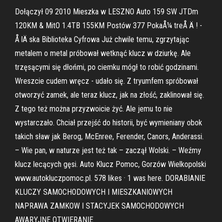
Dołączył 09 2010 Mieszka w LESZNO Auto 159 SW JTDm
120KM & MitO 1.4TB 155KM Postów 377 PokaÅ¼ treÅ Ä ! -
Å lÄ ska Biblioteka Cyfrowa Już chwile temu, zgrzytając
metalem o metal próbował wetknąć klucz w dziurkę. Ale
trzęsącymi się dłońmi, po ciemku mógł to robić godzinami.
Wreszcie cudem wręcz - udało się. Z tryumfem spróbował
otworzyć zamek, ale teraz klucz, jak na złość, zaklinował się.
Z tego też można przyzwoicie żyć. Ale jemu to nie
wystarczało. Chciał przejść do historii, być wymieniany obok
takich sław jak Berog, McEnree, Ferender, Canors, Anderassi.
– Wie pan, w naturze jest też tak – zaczął Wolski. – Weźmy
klucz lecących gęsi. Auto Klucz Pomoc, Gorzów Wielkopolski
www.autokluczpomoc.pl. 578 likes · 1 was here. DORABIANIE
KLUCZY SAMOCHODOWYCH I MIESZKANIOWYCH
NAPRAWA ZAMKOW I STACYJEK SAMOCHODOWYCH
AWARYJNE OTWIERANIE