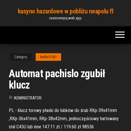
Skip
kasyno hazardowe w pobliżu neapolu fl
to
casinomnpq.web.app
the
content
Category
Redle31561
Automat pachislo zgubił
klucz
By
ADMINISTRATOR
PL - klucz torowy płaski do łubków do śrub RKp-39x41mm
,RKp-36x41mm, RKp-38x42mm, jednoczęściowy hartowany
stal C45U lub inne 147.11 zł / 119.60 zł 98536