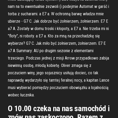
nam na to ewentualnie zezwoli (i podejmie Automat w garść i
torba z sucharami. a E7 a. W ochronną barwę władza mnie
ubierze - G7 C. Jak dobrze być żołnierzem, żołnierzem. E7 E
a7 A. Zostały w domu troski i kłopoty, a E7 a. Nie trzeba mi ni
"floty", ni roboty. a E7 a. Kto za mną na przechadzkę się
wybierze? G7 C. Jak miło być żołnierzem, żołnierzem. E7 E
a7 A Summary: AU po drugim sezonie z elementami
trzeciego. Podczas jednej z misji Arrow przypadkowo zabija
niewinną osobę, młodą kobietę. Oliver zmaga się z
poczuciem winy, jego sojusznicy usiłują dociec, co tak
naprawdę wydarzyło się tamtej feralnej nocy, a kapitan Lance
musi wybierać pomiędzy poczuciem obowiązku a lojalnością
wobec łucznika.
O 10.00 czeka na nas samochód i
znów nas zaskoczono. Razem z