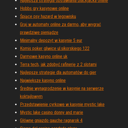
Najlepsza strategia obstawiania blackjacka online
Hobbs gry kasynowe online
Śpiące psy hazard w legowisku
Graj w automaty online za darmo, aby wygrać
prawdziwe pieniądze
Minimalny depozyt w kasynie 5 eur
Komis poker gliwice ul.sikorskiego 122
Darmowe kasyno online uk
Terra tech, jak zdobyć rafinerię z 2 slotami
Najlepsze strategie dla automatów do gier
Największe kasyno online
Średnie wynagrodzenie w kasynie na serwerze
koktajlowym
Przedstawienie cyrkowe w kasynie mystic lake
Mystic lake casino donny and marie
Główne gniazdo gauche ragnarok 4