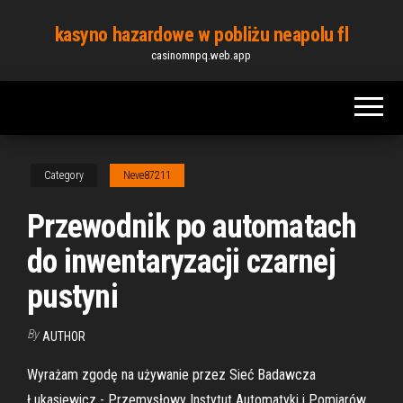
Skip
kasyno hazardowe w pobliżu neapolu fl
to
casinomnpq.web.app
the
content
Category
Neve87211
Przewodnik po automatach
do inwentaryzacji czarnej
pustyni
By
AUTHOR
Wyrażam zgodę na używanie przez Sieć Badawcza
Łukasiewicz - Przemysłowy Instytut Automatyki i Pomiarów