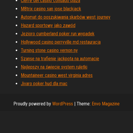
Cierre del casino condado plaza
M8trix casino san jose blackjack
Automat do poszukiwania skarbów west journey
Hazard sportowy jako zawód
Jezioro cumberland poker run wypadek
Hollywood casino perryville md restauracja
Turning stone casino vernon ny
Szanse na trafienie jackpota na automacie
Najlepszy na świecie system ruletki
Mountaineer casino west virginia adres
Jivaro poker hud dla mac
Proudly powered by
WordPress
|
Theme:
Envo Magazine