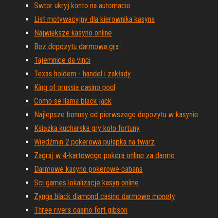
Swtor ukryj konto na automacie
List motywacyjny dla kierownika kasyna
Największe kasyno online
Bez depozytu darmowa gra
Tajemnice da vinci
Texas holdem - handel i zakłady
King of prussia casino pool
Como se llama black jack
Najlepsze bonusy od pierwszego depozytu w kasynie
Książka kucharska gry koło fortuny
Wiedźmin 2 pokerowa pułapka na twarz
Zagraj w 4-kartowego pokera online za darmo
Darmowe kasyno pokerowe cabana
Sci games lokalizacje kasyn online
Zynga black diamond casino darmowe monety
Three rivers casino fort gibson