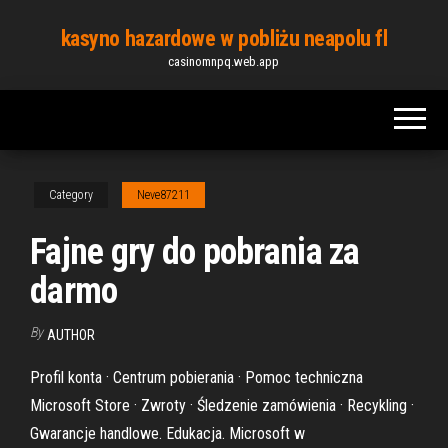
Skip
kasyno hazardowe w pobliżu neapolu fl
to
casinomnpq.web.app
the
content
Category
Neve87211
Fajne gry do pobrania za
darmo
By
AUTHOR
Profil konta · Centrum pobierania · Pomoc techniczna
Microsoft Store · Zwroty · Śledzenie zamówienia · Recykling ·
Gwarancje handlowe. Edukacja. Microsoft w